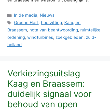
en Braassem en waarom dit belangrijk is.
Categorieën
In de media
,
Nieuws
Tags
Groene Hart
,
hoorzitting
,
Kaag en
Braassem
,
nota van beantwoording
,
ruimtelijke
ordening
,
windturbines
,
zoekgebieden
,
zuid-
holland
Verkiezingsuitslag
Kaag en Braassem:
duidelijk signaal voor
behoud van open