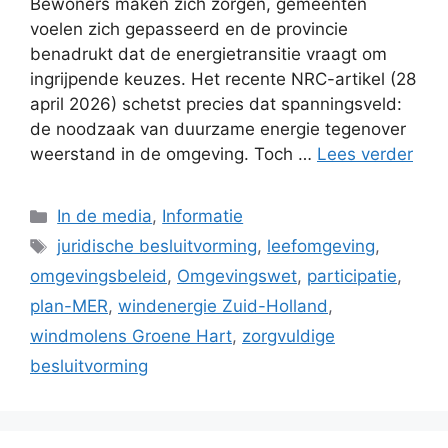
Bewoners maken zich zorgen, gemeenten
voelen zich gepasseerd en de provincie
benadrukt dat de energietransitie vraagt om
ingrijpende keuzes. Het recente NRC-artikel (28
april 2026) schetst precies dat spanningsveld:
de noodzaak van duurzame energie tegenover
weerstand in de omgeving. Toch …
Lees verder
Categorieën
In de media
,
Informatie
Tags
juridische besluitvorming
,
leefomgeving
,
omgevingsbeleid
,
Omgevingswet
,
participatie
,
plan-MER
,
windenergie Zuid-Holland
,
windmolens Groene Hart
,
zorgvuldige
besluitvorming