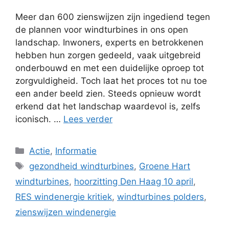
Meer dan 600 zienswijzen zijn ingediend tegen
de plannen voor windturbines in ons open
landschap. Inwoners, experts en betrokkenen
hebben hun zorgen gedeeld, vaak uitgebreid
onderbouwd en met een duidelijke oproep tot
zorgvuldigheid. Toch laat het proces tot nu toe
een ander beeld zien. Steeds opnieuw wordt
erkend dat het landschap waardevol is, zelfs
iconisch. …
Lees verder
Categorieën
Actie
,
Informatie
Tags
gezondheid windturbines
,
Groene Hart
windturbines
,
hoorzitting Den Haag 10 april
,
RES windenergie kritiek
,
windturbines polders
,
zienswijzen windenergie