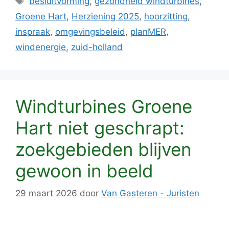
besluitvorming
,
gezondheid windturbines
,
Groene Hart
,
Herziening 2025
,
hoorzitting
,
inspraak
,
omgevingsbeleid
,
planMER
,
windenergie
,
zuid-holland
Windturbines Groene
Hart niet geschrapt:
zoekgebieden blijven
gewoon in beeld
29 maart 2026
door
Van Gasteren - Juristen