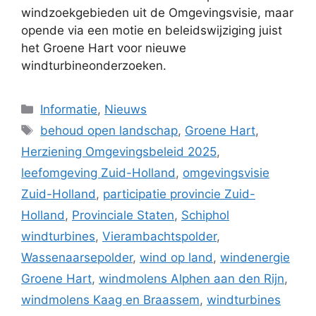
windzoekgebieden uit de Omgevingsvisie, maar
opende via een motie en beleidswijziging juist
het Groene Hart voor nieuwe
windturbineonderzoeken.
Categorieën
Informatie
,
Nieuws
Tags
behoud open landschap
,
Groene Hart
,
Herziening Omgevingsbeleid 2025
,
leefomgeving Zuid-Holland
,
omgevingsvisie
Zuid-Holland
,
participatie provincie Zuid-
Holland
,
Provinciale Staten
,
Schiphol
windturbines
,
Vierambachtspolder
,
Wassenaarsepolder
,
wind op land
,
windenergie
Groene Hart
,
windmolens Alphen aan den Rijn
,
windmolens Kaag en Braassem
,
windturbines