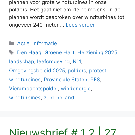
plannen voor grote windturbines in onze
polders. Het gaat niet om kleine molens. In de
plannen wordt gesproken over windturbines tot
ongeveer 240 meter …
Lees verder
Categorieën
Actie
,
Informatie
Tags
Den Haag
,
Groene Hart
,
Herziening 2025
,
landschap
,
leefomgeving
,
N11
,
Omgevingsbeleid 2025
,
polders
,
protest
windturbines
,
Provinciale Staten
,
RES
,
Vierambachtspolder
,
windenergie
,
windturbines
,
zuid-holland
Nieuwsbrief # 1 2 | 27