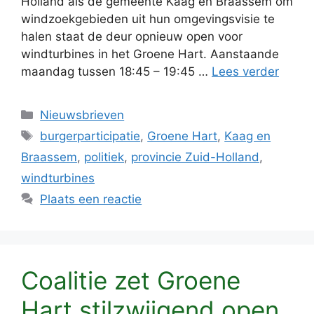
Holland als de gemeente Kaag en Braassem om
windzoekgebieden uit hun omgevingsvisie te
halen staat de deur opnieuw open voor
windturbines in het Groene Hart. Aanstaande
maandag tussen 18:45 – 19:45 …
Lees verder
Categorieën
Nieuwsbrieven
Tags
burgerparticipatie
,
Groene Hart
,
Kaag en
Braassem
,
politiek
,
provincie Zuid-Holland
,
windturbines
Plaats een reactie
Coalitie zet Groene
Hart stilzwijgend open